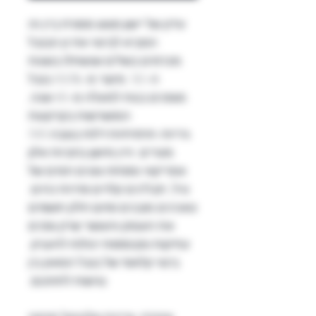
עידון של יישון פוגש מסורת ביין זה
המביא לביטוי את זן הבובל
מכרמים בשלים שנשתלו בשנות
ה-50. מיוצר מ-100% בובל
מגפנים בנות למעלה מ-65 שנה,
המושרשות בקרקעות
גיריות-חרסיתיות דלות בגובה 745
מטרים. היין מיושן בחביות אלון
אמריקאי ומפתח גוונים חמים של
וניל, תבלינים קלויים ופירות כהים.
טאנינים מובנים וסיום חלק חושפים
את העומק והעושר שרק גפנים
עתיקות ומבוססות יכולות להעניק.
ביטוי קלאסי של בובל המאזן בין
נגישות לתחכום.